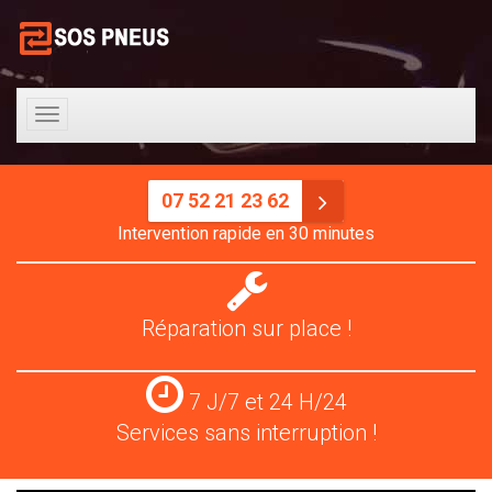
Toggle
navigation
07 52 21 23 62
Intervention rapide en 30 minutes
Réparation
pneus
Réparation sur place !
Services
7 J/7 et 24 H/24
24
Services sans interruption !
H/24