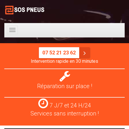
Toggle
navigation
07 52 21 23 62
Intervention rapide en 30 minutes
Réparation
pneus
Réparation sur place !
Services
7 J/7 et 24 H/24
24
Services sans interruption !
H/24