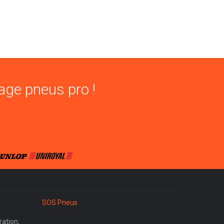
age pneus pro !
SOS Pneus
ration,