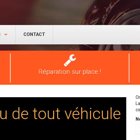
S
CONTACT
Réparation
pneus
Réparation sur place !
On
La
u de tout véhicule
co
N