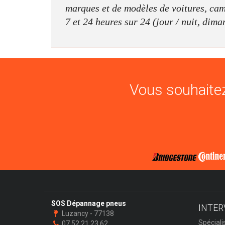
marques et de modèles de voitures, camio
7 et 24 heures sur 24 (jour / nuit, dima
Vous souhaitez
SOS Dépannage pneus
INTER
Luzancy - 77138
Spéciali
07 52 21 23 62