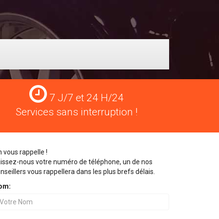
Services
7 J/7 et 24 H/24
24
Services sans interruption !
H/24
 vous rappelle !
issez-nous votre numéro de téléphone, un de nos
nseillers vous rappellera dans les plus brefs délais.
om: