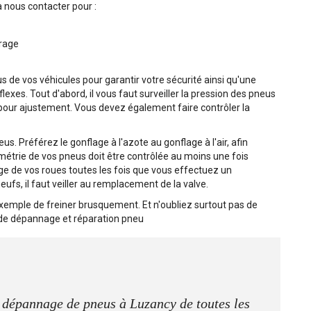
 à nous contacter pour :
brage
 de vos véhicules pour garantir votre sécurité ainsi qu'une
lexes. Tout d'abord, il vous faut surveiller la pression des pneus
 pour ajustement. Vous devez également faire contrôler la
s. Préférez le gonflage à l'azote au gonflage à l'air, afin
métrie de vos pneus doit être contrôlée au moins une fois
ge de vos roues toutes les fois que vous effectuez un
s, il faut veiller au remplacement de la valve.
exemple de freiner brusquement. Et n'oubliez surtout pas de
e de dépannage et réparation pneu
e dépannage de pneus à Luzancy de toutes les