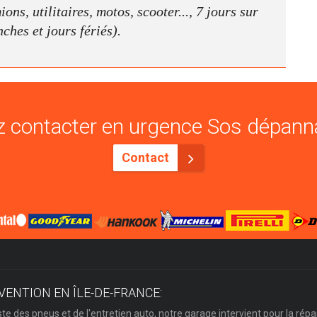
ns, utilitaires, motos, scooter..., 7 jours sur
nches et jours fériés).
 contacter en urgence Sos dépann
Contact
VENTION EN ÎLE-DE-FRANCE:
ste des pneus et de l'entretien auto, notre garage intervient pour la répa