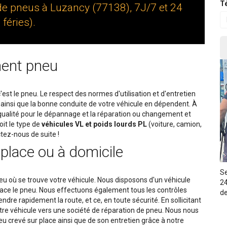
Té
de pneus à Luzancy (77138), 7J/7 et 24
féries).
ent pneu
c'est le pneu. Le respect des normes d'utilisation et d'entretien
é ainsi que la bonne conduite de votre véhicule en dépendent. À
 qualité pour le dépannage et la réparation ou changement et
it le type de
véhicules VL et poids lourds PL
(voiture, camion,
ctez-nous de suite !
place ou à domicile
Se
ieu où se trouve votre véhicule. Nous disposons d'un véhicule
24
lace le pneu. Nous effectuons également tous les contrôles
de
dre rapidement la route, et ce, en toute sécurité. En sollicitant
tre véhicule vers une société de réparation de pneu. Nous nous
 crevé sur place ainsi que de son entretien grâce à notre