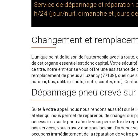
Service de dépannage et réparation 
h/24 (jour/nuit, dimanche et jours de 
Changement et remplacem
L'unique point de liaison de l'automobile avec la route, 
de cet organe essentiel est donc capital. Votre sécurit
ce titre, notre entreprise vous offre une assistance de
remplacement de pneus à Luzancy (77138), quel que so
autocar, bus, utilitaire, auto, moto, scooter, etc.). Conta
Dépannage pneu crevé sur 
Suite à votre appel, nous nous rendons aussitôt sur le l
atelier qui nous permet de réparer ou de changer sur p
nécessaires sur le pneu afin de vous permettre de repren
nos services, vous n'avez donc pas besoin d'amener vo
occupons immédiatement de la réparation de votre pneu