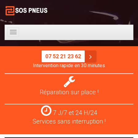
Toggle
navigation
07 52 21 23 62
Intervention rapide en 30 minutes
Réparation
pneus
Réparation sur place !
Services
7 J/7 et 24 H/24
24
Services sans interruption !
H/24