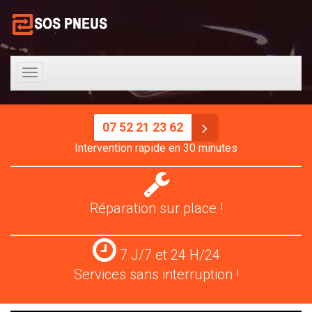
Toggle
navigation
07 52 21 23 62
Intervention rapide en 30 minutes
Réparation
pneus
Réparation sur place !
Services
7 J/7 et 24 H/24
24
Services sans interruption !
H/24