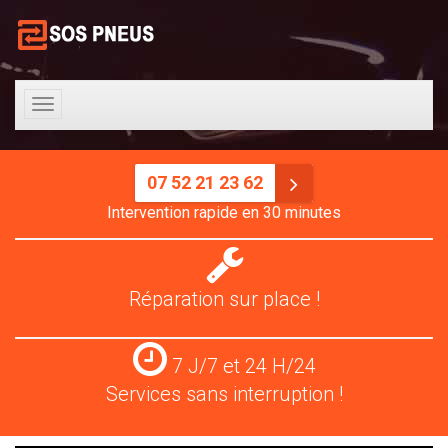
Toggle
navigation
07 52 21 23 62
Intervention rapide en 30 minutes
Réparation
pneus
Réparation sur place !
Services
7 J/7 et 24 H/24
24
Services sans interruption !
H/24